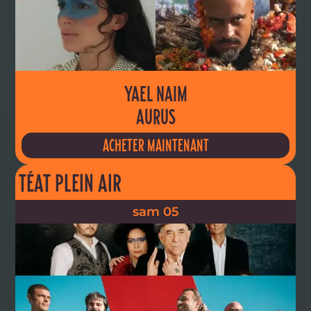
YAEL NAIM
AURUS
ACHETER MAINTENANT
TÉAT PLEIN AIR
sam 05