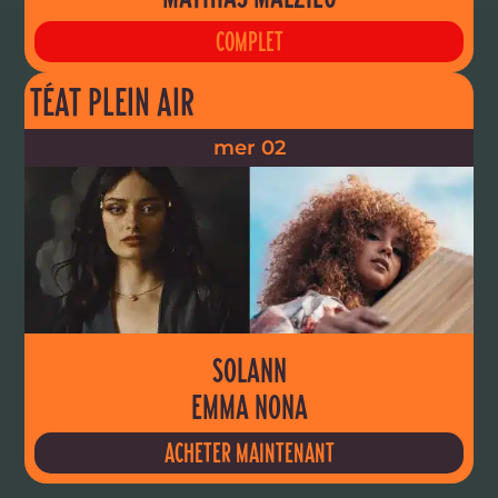
COMPLET
TÉAT PLEIN AIR
mer 02
SOLANN
EMMA NONA
ACHETER MAINTENANT