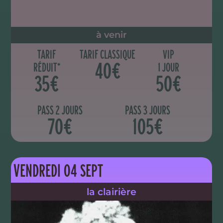
à venir
TARIF
TARIF CLASSIQUE
VIP
40€
RÉDUIT*
1 JOUR
35€
50€
PASS 2 JOURS
PASS 3 JOURS
70€
105€
VENDREDI 04 SEPT
la clairière