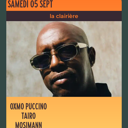
SAMEDI 05 SEPT
la clairière
OXMO PUCCINO
TAIRO
MOSIMANN