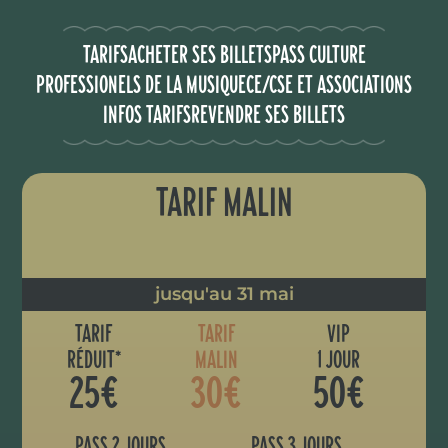
TARIFS
ACHETER SES BILLETS
PASS CULTURE
PROFESSIONELS DE LA MUSIQUE
CE/CSE ET ASSOCIATIONS
INFOS TARIFS
REVENDRE SES BILLETS
TARIF MALIN
jusqu'au 31 mai
TARIF
TARIF
VIP
RÉDUIT*
MALIN
1 JOUR
25€
30€
50€
PASS 2 JOURS
PASS 3 JOURS