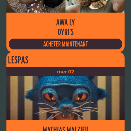
AWA LY
OYRI’S
ACHETER MAINTENANT
LESPAS
mer 02
MATHIAS MALZIEU