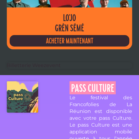
LO’JO
GRÈN SÉMÉ
ACHETER MAINTENANT
Billetterie Weezevent
PASS CULTURE
Le festival des
Francofolies de La
Réunion est disponible
avec votre pass Culture.
Le pass Culture est une
application mobile
ouverte à tous l’année