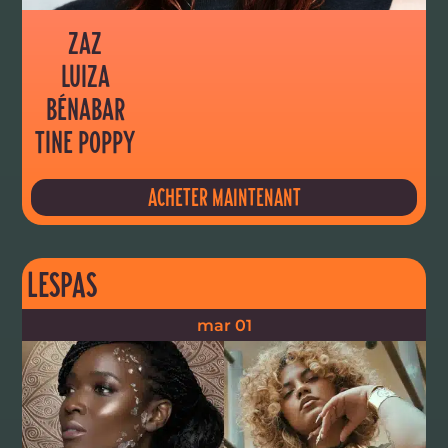
ZAZ
LUIZA
BÉNABAR
TINE POPPY
ACHETER MAINTENANT
LESPAS
mar 01