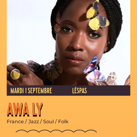
MARDI 1 SEPTEMBRE
LÉSPAS
AWA LY
France
/
Jazz / Soul / Folk