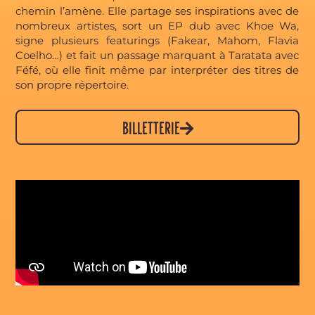
chemin l’amène. Elle partage ses inspirations avec de
nombreux artistes, sort un EP dub avec Khoe Wa,
signe plusieurs featurings (Fakear, Mahom, Flavia
Coelho…) et fait un passage marquant à Taratata avec
Féfé, où elle finit même par interpréter des titres de
son propre répertoire.
BILLETTERIE